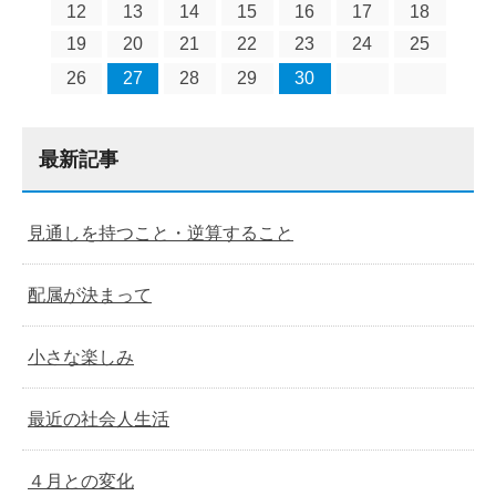
12
13
14
15
16
17
18
19
20
21
22
23
24
25
26
27
28
29
30
最新記事
見通しを持つこと・逆算すること
配属が決まって
小さな楽しみ
最近の社会人生活
４月との変化