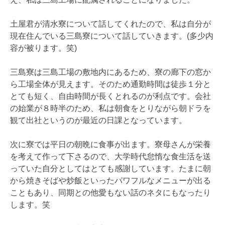
土屋君が清水寮について話してくれたので、私は自分が
現在住んでいる三島寮について話していきます。(多少内
容が被ります。笑)
三島寮は三島工場の敷地内にあるため、寮の廊下の窓か
ら工場全体が見えます。そのため通勤時間は徒歩１分と
とても短く、自由時間が長くとれるのが利点です。会社
の始業が８時半のため、私は朝食をとりながら朝ドラを
観て出社というのが最近の日課となっています。
次に寮では平日の朝晩に食事が出ます。寮母さんが栄養
を考えて作って下さるので、大学時代怠惰な食生活を送
っていた自分としてはとても感謝しています。たまに朝
から焼きそばや炒飯といったパワフルなメニューが出る
こともあり、同期との他愛もない話のネタにもなったり
します。笑