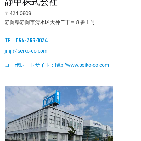
靜甲株式会社
〒424-0809
静岡県静岡市清水区天神二丁目８番１号
TEL: 054-366-1034
jinji@seiko-co.com
コーポレートサイト：
http://www.seiko-co.com