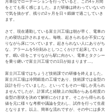
月単位でローテーションを行っていると、この4ヶ月間
をとても長く感じました。まだ研修は終わっていないの
で気を抜かず、残りの2ヶ月を日々鍛錬で過ごしていき
ます。
さて、現在通勤している富士川工場は朝が早く、電車の
ため寝坊は許されません。毎晩、起きられるか不安にな
りながら床についています。起きられない人にありがち
な、アラームを5分刻みとしつこくかけて起床していま
す。眠い目をこすりながら駅に向かい、電車とタクシー
を乗り継いで富士川工場での1日が始まります…。
富士川工場ではちょうど技術課での研修を終えました。
富士川工場は冷間鍛造の工場であり、技術課では金型の
設計を行っていました。といってもその一端しか見られ
ませんでしたが、計算式と経験上の知識からある程度の
金型の形状を決めて解析にかけます。そこから得られる
値を元に様々な考察や議論を交わし、試作を行って生産
となります。以上、簡単な流れですが、その中には多大