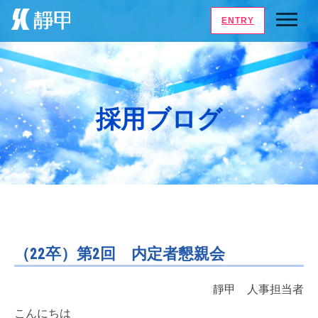
ENTRY
採用ブログ
（22卒）第2回 内定者懇親会
靜甲 人事担当者
こんにちは