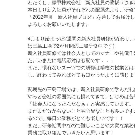
わたくし、靜甲株式会社 新入社員の鷺坂（さぎ
本日より新入社員がそれぞれの配属先より、研修
「2022年度 新入社員ブログ」を通してお届け
よろしくお願いいたします。
4月より始まった2週間の新入社員研修が終わり
は三島工場で2か月間の工場研修中です）
新入社員研修では社会人としてのマナーや礼儀作
た。いまだに電話応対は心配です．．．
また、慣れないスーツでの研修は学校の授業とは
し、終わってみればとても短かったように感じま
配属先の三島工場では、新入社員研修で学んだ礼
やっと会社の雰囲気にも慣れてきて、はじめは苦
「社会人になったんだなぁ」と実感しています。
まだまだ分からないことや心配なことも多いです
るので、毎日の業務がとても楽しいです！！
まだ、研修期間中なので難しいことや大変な業務
業務に取り組んでいきたいと思います！